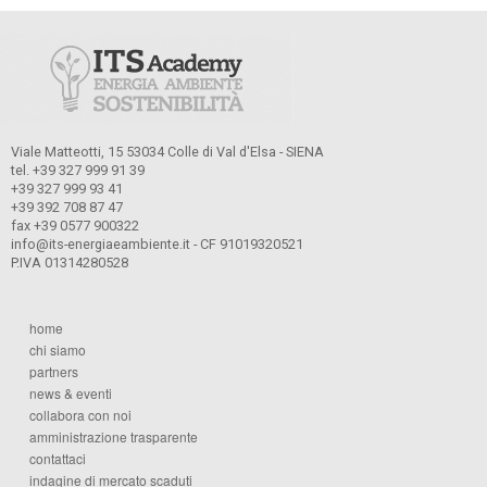
Viale Matteotti, 15 53034 Colle di Val d'Elsa - SIENA
tel. +39 327 999 91 39
+39 327 999 93 41
+39 392 708 87 47
fax +39 0577 900322
info@its-energiaeambiente.it - CF 91019320521
P.IVA 01314280528
home
chi siamo
partners
news & eventi
collabora con noi
amministrazione trasparente
contattaci
indagine di mercato scaduti