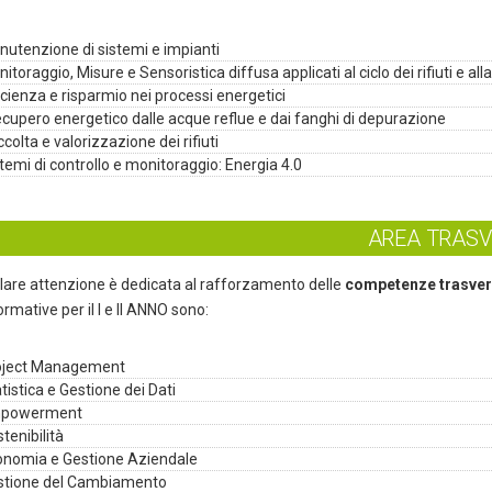
utenzione di sistemi e impianti
itoraggio, Misure e Sensoristica diffusa applicati al ciclo dei rifiuti e a
icienza e risparmio nei processi energetici
recupero energetico dalle acque reflue e dai fanghi di depurazione
colta e valorizzazione dei rifiuti
temi di controllo e monitoraggio: Energia 4.0
AREA TRAS
lare attenzione è dedicata al rafforzamento delle
competenze trasver
ormative per il I e II ANNO sono:
oject Management
tistica e Gestione dei Dati
powerment
tenibilità
onomia e Gestione Aziendale
stione del Cambiamento