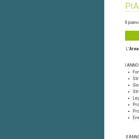
PIA
Il pian
L'
Area
I ANNO
Fon
Str
Sis
Str
Leg
Pro
Pr
Ene
II ANN