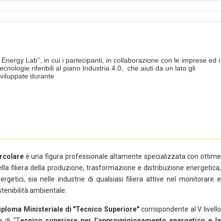
 Energy Lab”, in cui i partecipanti, in collaborazione con le imprese ed i
ologie riferibili al piano Industria 4.0, che aiuti da un lato gli
sviluppate durante
ircolare
è una figura professionale altamente specializzata con ottim
lla filiera della produzione, trasformazione e distribuzione energetica,
getici, sia nelle industrie di qualsiasi filiera attive nel monitorare e
stenibilità ambientale.
iploma Ministeriale di "Tecnico Superiore"
corrispondente al V livell
a di “T
ecnico superiore per l’approvvigionamento energetico e l