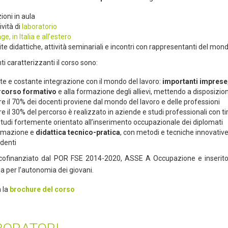
ioni in aula
ività di
laboratorio
ge, in Italia e all’estero
ite didattiche, attività seminariali e incontri con rappresentanti del mo
i caratterizzanti il corso sono:
te e costante integrazione con il mondo del lavoro:
importanti imprese,
rcorso formativo
e alla formazione degli allievi, mettendo a disposizi
re il 70% dei docenti proviene dal mondo del lavoro e delle professioni
re il 30% del percorso è realizzato in aziende e studi professionali con tir
studi fortemente orientato all’inserimento occupazionale dei diplomati
rmazione e
didattica tecnico-pratica
, con metodi e tecniche innovative
denti
cofinanziato dal POR FSE 2014-2020, ASSE A Occupazione e inserito
 per l’autonomia dei giovani.
a la
brochure del corso