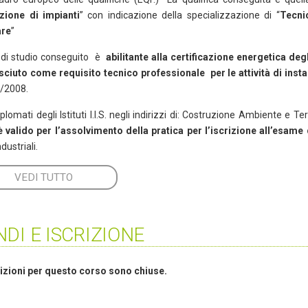
zione di impianti
” con indicazione della specializzazione di “
T
ecni
are
”
lo di studio conseguito è
abilitante alla certificazione energetica degl
ciuto come requisito tecnico professionale per le attività di insta
7/2008.
iplomati degli Istituti I.I.S. negli indirizzi di: Costruzione Ambiente e T
 è valido per l’assolvimento della pratica per l’iscrizione all’esame 
ndustriali.
VEDI TUTTO
DI E ISCRIZIONE
rizioni per questo corso sono chiuse.