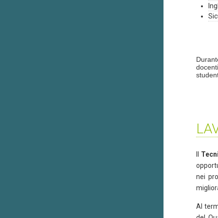
Ing
Sic
Durante
docenti
student
LA
Il
Tecni
opportu
nei pro
miglior
Al ter
del Qu