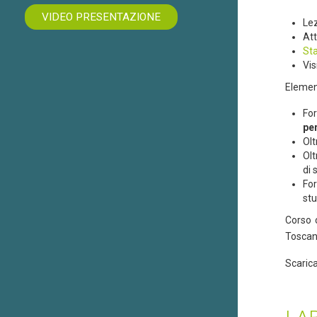
VIDEO PRESENTAZIONE
Lez
Att
Sta
Vis
Element
For
pe
Olt
Olt
di 
Fo
stu
Corso 
Toscana
Scaric