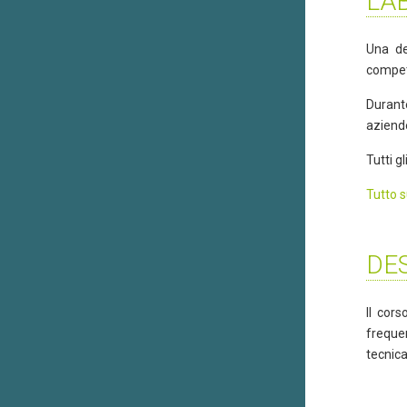
LA
Una de
compet
Durante
aziende
Tutti g
Tutto s
DES
Il cors
freque
tecnica