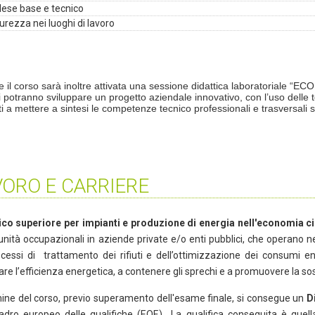
lese base e tecnico
urezza nei luoghi di lavoro
 il corso sarà inoltre attivata una sessione didattica laboratoriale “ECO
 potranno sviluppare un progetto aziendale innovativo, con l’uso delle tecn
i a mettere a sintesi le competenze tecnico professionali e trasversali 
VORO E CARRIERE
co superiore per impianti e produzione di energia nell'economia c
nità occupazionali in aziende private e/o enti pubblici, che operano ne
cessi di trattamento dei rifiuti e dell’ottimizzazione dei consumi ener
are l’efficienza energetica, a contenere gli sprechi e a promuovere la so
mine del corso, previo superamento dell'esame finale, si consegue un
D
adro europeo delle qualifiche (EQF.) La qualifica conseguita è quell