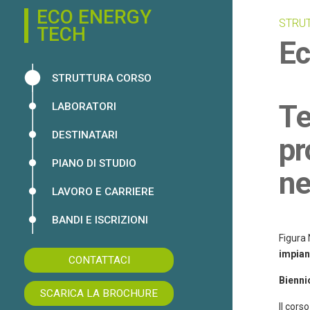
ECO ENERGY
STRU
TECH
Ec
STRUTTURA CORSO
Te
LABORATORI
DESTINATARI
pr
PIANO DI STUDIO
ne
LAVORO E CARRIERE
BANDI E ISCRIZIONI
Figura 
impian
CONTATTACI
Bienni
SCARICA LA BROCHURE
Il cors