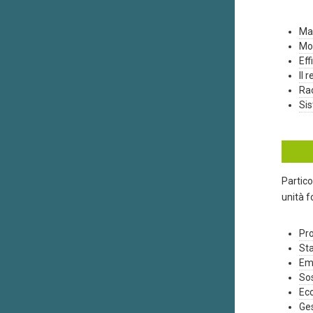
Man
Mon
Eff
Il 
Rac
Sis
Partico
unità f
Pr
Sta
Em
Sos
Ec
Ge