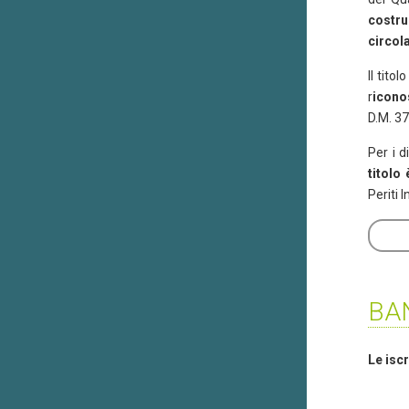
costru
circol
Il tito
r
iconos
D.M. 3
Per i d
titolo
Periti I
BAN
Le isc