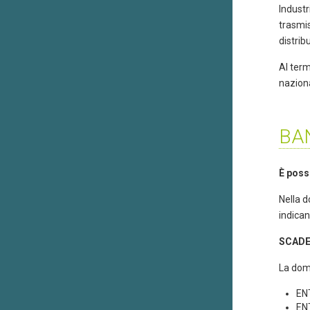
Industr
trasmis
distrib
Al term
naziona
BAN
È poss
Nella d
indican
SCAD
La doma
EN
EN