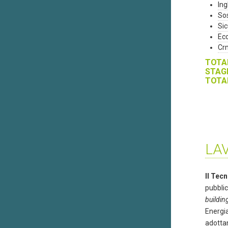
Ing
Sos
Sic
Ec
Cr
TOTAL
STAGE
TOTAL
LA
Il Tec
pubblic
buildin
Energia
adottan