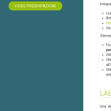
integr
VIDEO PRESENTAZIONE
Lez
Att
Sta
Vis
Element
For
pe
Olt
Olt
all
Olt
att
LA
Una de