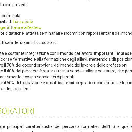
ata che prevede:
ioni in aula
ività di
laboratorio
ge, in Italia e all’estero
ite didattiche, attività seminariali e incontri con rappresentanti del mo
i caratterizzanti il corso sono:
te e costante integrazione con il mondo del lavoro:
importanti imprese,
rcorso formativo
e alla formazione degli allievi, mettendo a disposizi
re il 70% dei docenti proviene dal mondo del lavoro e delle professioni
re il 40% del percorso è realizzato in aziende, italiane ed estere, che p
’inserimento occupazionale dei diplomati
re il 50% di formazione e
didattica tecnico-pratica
, con metodi e tecni
iva degli studenti
BORATORI
lle principali caratteristiche del percorso formativo dell’ITS è que