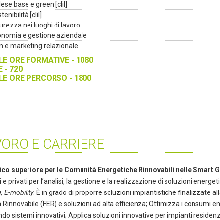
lese base e green [clil]
tenibilità [clil]
urezza nei luoghi di lavoro
onomia e gestione aziendale
m e marketing relazionale
E ORE FORMATIVE - 1080
 - 720
E ORE PERCORSO - 1800
VORO E CARRIERE
nico superiore per le Comunità Energetiche Rinnovabili nelle Smart G
i e privati per l’analisi, la gestione e la realizzazione di soluzioni energet
g, E-mobility
. È in grado di proporre soluzioni impiantistiche finalizzate a
 Rinnovabile (FER) e soluzioni ad alta efficienza; Ottimizza i consumi ener
do sistemi innovativi; Applica soluzioni innovative per impianti reside