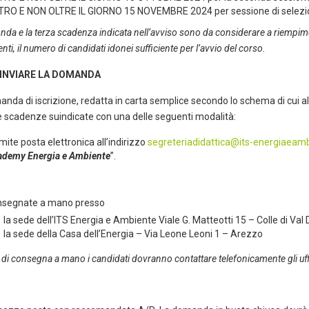
TRO E NON OLTRE IL GIORNO 15 NOVEMBRE 2024 per sessione di selez
nda e la terza scadenza indicata nell’avviso sono da considerare a riempime
nti, il numero di candidati idonei sufficiente per l’avvio del corso.
INVIARE LA DOMANDA
nda di iscrizione, redatta in carta semplice secondo lo schema di cui all
e scadenze suindicate con una delle seguenti modalità:
mite posta elettronica all’indirizzo
segreteriadidattica@its-energiaeamb
ademy Energia e Ambiente
”.
e
nsegnate a mano presso
la sede dell’ITS Energia e Ambiente Viale G. Matteotti 15 – Colle di Val
la sede della Casa dell’Energia – Via Leone Leoni 1 – Arezzo
 di consegna a mano i candidati dovranno contattare telefonicamente gli uf
e