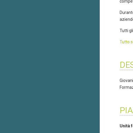
compet
Durante
aziende
Tutti g
Tutto s
DES
Giovan
Formazi
PIA
Unità 