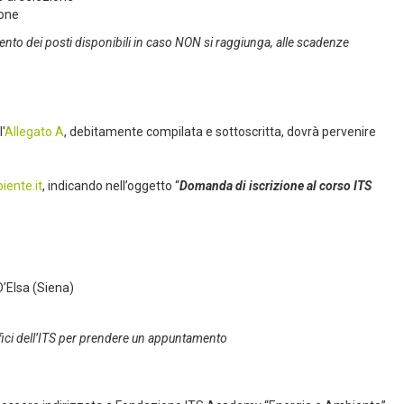
ione
nto dei posti disponibili in caso NON si raggiunga, alle scadenze
'
Allegato A
, debitamente compilata e sottoscritta, dovrà pervenire
iente.it
, indicando nell’oggetto “
Domanda di iscrizione al corso ITS
 D’Elsa (Siena)
fici dell’ITS per prendere un appuntamento