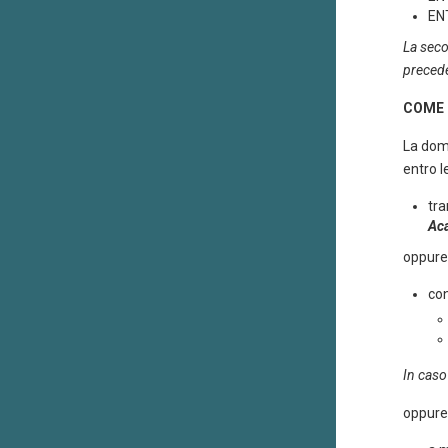
EN
La seco
precede
COME 
La doma
entro l
tra
Ac
oppur
co
In caso
oppur