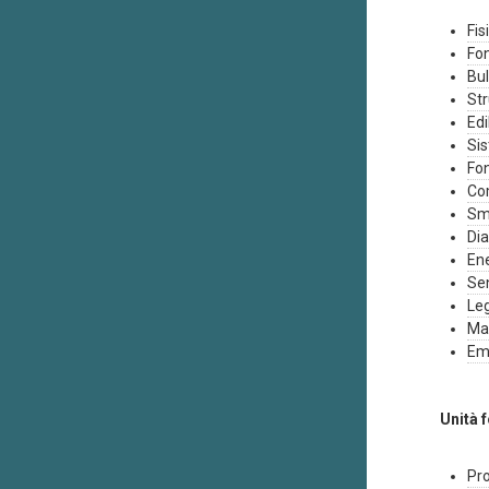
Fis
Fon
Bul
Str
Edi
Sis
Fon
Com
Sma
Dia
Ene
Sen
Leg
Man
Emo
Unità 
Pro