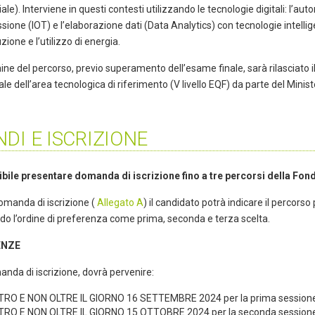
iale). Interviene in questi contesti utilizzando le tecnologie digitali: l’a
sione (IOT) e l’elaborazione dati (Data Analytics) con tecnologie intellige
uzione e l’utilizzo di energia.
ine del percorso, previo superamento dell’esame finale, sarà rilasciato i
le dell’area tecnologica di riferimento (V livello EQF) da parte del Minist
DI E ISCRIZIONE
ibile presentare domanda di iscrizione fino a tre percorsi della Fo
omanda di iscrizione (
Allegato A
) il candidato potrà indicare il percor
do l’ordine di preferenza come prima, seconda e terza scelta.
ENZE
nda di iscrizione, dovrà pervenire:
TRO E NON OLTRE IL GIORNO 16 SETTEMBRE 2024 per la prima sessione
TRO E NON OLTRE IL GIORNO 15 OTTOBRE 2024 per la seconda sessione