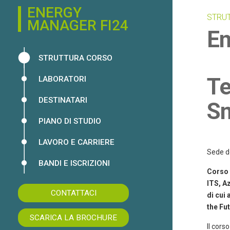
ENERGY
STRU
MANAGER FI24
En
STRUTTURA CORSO
Te
LABORATORI
DESTINATARI
Sm
PIANO DI STUDIO
LAVORO E CARRIERE
Sede d
BANDI E ISCRIZIONI
Corso 
ITS,
Az
CONTATTACI
di cui
the Fu
SCARICA LA BROCHURE
Il cors