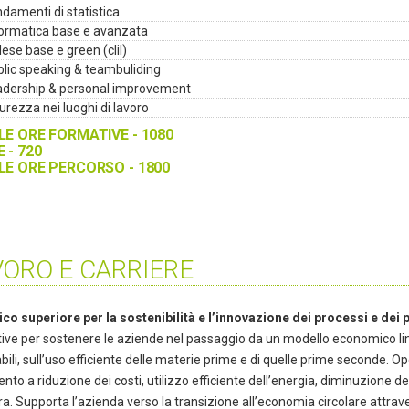
damenti di statistica
formatica base e avanzata
lese base e green (clil)
lic speaking & teambuliding
adership & personal improvement
urezza nei luoghi di lavoro
E ORE FORMATIVE - 1080
 - 720
E ORE PERCORSO - 1800
VORO E CARRIERE
ico superiore per la sostenibilità e l’innovazione dei processi e dei 
ive per sostenere le aziende nel passaggio da un modello economico lin
bili, sull’uso efficiente delle materie prime e di quelle prime seconde. 
ento a riduzione dei costi, utilizzo efficiente dell’energia, diminuzione 
ra. Supporta l’azienda verso la transizione all’economia circolare attr