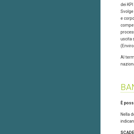
dei KPI
Svolge 
e corpo
compete
process
uscita 
(Envir
Al term
naziona
BAN
È poss
Nella d
indican
SCAD