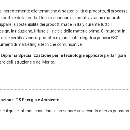
le inerentemente alle tematiche di sostenibilità di prodotto, di processo
e orafo e della moda. I tecnici superiori diplomati avranno maturato
pare la sostenibilità dei prodotti made in Italy durante tutto il
, la riduzione, il riuso e il riciclo delle materie prime. Gli studenti in
lle certificazioni di prodotto e gli indicatori legati ai principi ESG
rumenti di marketing e tecniche comunicative.
l
Diploma Specializzazione per le tecnologie applicate
per la figura
ero dell’Istruzione e del Merito.
ndazione ITS Energia e Ambiente
so per il quale intende candidarsi e opzionare un secondo e terzo percorso