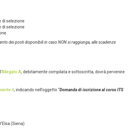
 di selezione
 di selezione
ione
nto dei posti disponibili in caso NON si raggiunga, alle scadenze
'
Allegato A
, debitamente compilata e sottoscritta, dovrà pervenire
iente.it
, indicando nell’oggetto “
Domanda di iscrizione al corso ITS
 D’Elsa (Siena)