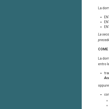
La doma
EN
EN
EN
La seco
precede
COME 
La doma
entro l
tra
Ac
oppur
co