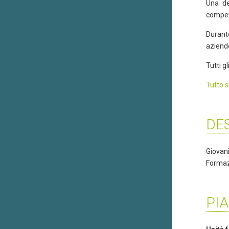
Una de
compet
Durante
aziende
Tutti g
Tutto s
DES
Giovan
Formazi
PIA