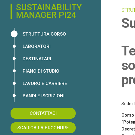
SUSTAINABILITY
STRU
MANAGER PI24
Su
STRUTTURA CORSO
Te
LABORATORI
DESTINATARI
so
PIANO DI STUDIO
pr
LAVORO E CARRIERE
BANDI E ISCRIZIONI
Sede d
CONTATTACI
Corso 
“Poten
SCARICA LA BROCHURE
Decret