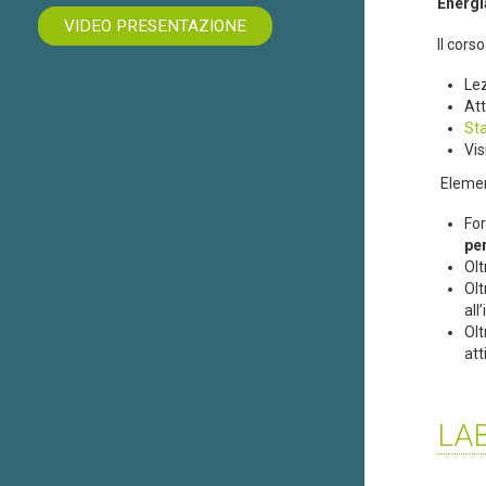
Energi
VIDEO PRESENTAZIONE
Il cors
Lez
Att
Sta
Vis
Element
For
pe
Olt
Olt
all
Olt
att
LA