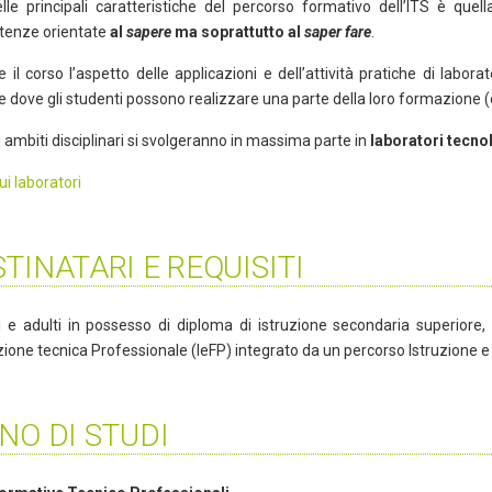
lle principali caratteristiche del percorso formativo dell’ITS è que
enze orientate
al
sapere
ma soprattutto al
saper fare
.
 il corso l’aspetto delle applicazioni e dell’attività pratiche di labo
 dove gli studenti possono realizzare una parte della loro formazione (o
li ambiti disciplinari si svolgeranno in massima parte in
laboratori tecno
ui laboratori
TINATARI E REQUISITI
i e adulti in possesso di diploma di istruzione secondaria superiore
one tecnica Professionale (IeFP) integrato da un percorso Istruzione e
NO DI STUDI