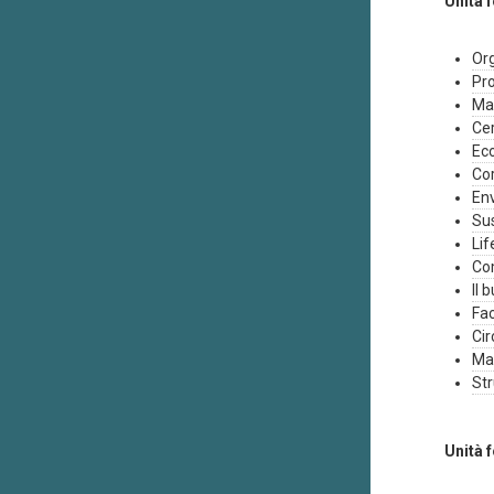
Unità 
Org
Pr
Ma
Cer
Ec
Cor
En
Sus
Lif
Co
Il 
Fa
Cir
Mat
Str
Unità 