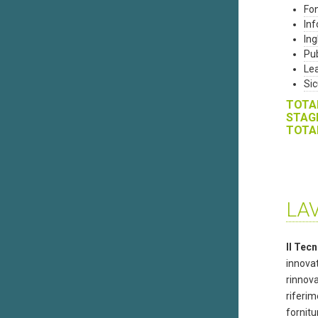
Fon
In
Ing
Pub
Le
Sic
TOTAL
STAGE
TOTAL
LA
Il Tecn
innovat
rinnova
riferim
fornitu