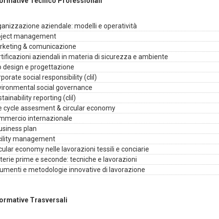
formative Tecnico Professionali
anizzazione aziendale: modelli e operatività
oject management
rketing & comunicazione
tificazioni aziendali in materia di sicurezza e ambiente
o design e progettazione
porate social responsibility (clil)
vironmental social governance
tainability reporting (clil)
e cycle assesment & circular economy
mmercio internazionale
business plan
cility management
cular economy nelle lavorazioni tessili e conciarie
erie prime e seconde: tecniche e lavorazioni
umenti e metodologie innovative di lavorazione
formative Trasversali