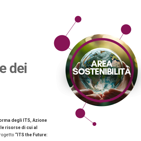
e dei
forma degli ITS,
Azione
e risorse di cui al
rogetto
“ITS the Future: