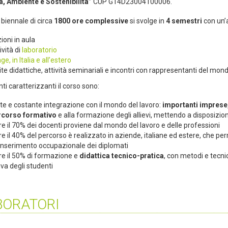
a, Ambiente e Sostenibilità”
CUP G14D23004100006.
o biennale di circa
1800 ore complessive
si svolge in
4 semestri
con un’a
ioni in aula
ività di
laboratorio
ge, in Italia e all’estero
ite didattiche, attività seminariali e incontri con rappresentanti del mo
i caratterizzanti il corso sono:
te e costante integrazione con il mondo del lavoro:
importanti imprese,
rcorso formativo
e alla formazione degli allievi, mettendo a disposizi
re il 70% dei docenti proviene dal mondo del lavoro e delle professioni
re il 40% del percorso è realizzato in aziende, italiane ed estere, che p
’inserimento occupazionale dei diplomati
re il 50% di formazione e
didattica tecnico-pratica
, con metodi e tecni
iva degli studenti
BORATORI