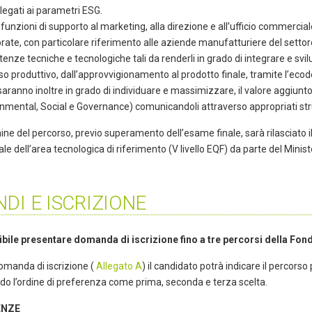
 legati ai parametri ESG.
funzioni di supporto al marketing, alla direzione e all’ufficio commercia
rate, con particolare riferimento alle aziende manufatturiere del settor
nze tecniche e tecnologiche tali da renderli in grado di integrare e svilup
o produttivo, dall’approvvigionamento al prodotto finale, tramite l’ecodesign
saranno inoltre in grado di individuare e massimizzare, il valore aggiunto de
onmental, Social e Governance) comunicandoli attraverso appropriati st
ine del percorso, previo superamento dell’esame finale, sarà rilasciato i
le dell’area tecnologica di riferimento (V livello EQF) da parte del Minist
DI E ISCRIZIONE
ibile presentare domanda di iscrizione fino a tre percorsi della Fo
omanda di iscrizione (
Allegato A
) il candidato potrà indicare il percor
do l’ordine di preferenza come prima, seconda e terza scelta.
ENZE