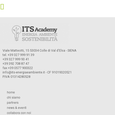
Viale Matteotti, 15 53034 Colle di Val d'Elsa - SIENA
tel. +39 327 999 91 39
+39 327 999 93 41
+39 392 708 87 47
fax +39 0577 900322
info@its-energiaeambiente.it - CF 91019320521
P.IVA 01314280528
home
chi siamo
partners
news & eventi
collabora con noi