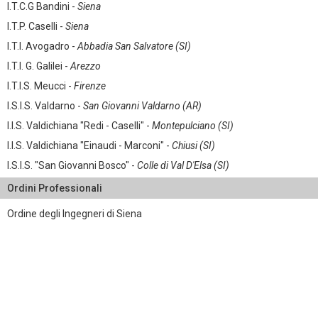
I.T.C.G Bandini -
Siena
I.T.P. Caselli -
Siena
I.T.I. Avogadro -
Abbadia San Salvatore (SI)
I.T.I. G. Galilei -
Arezzo
I.T.I.S. Meucci -
Firenze
I.S.I.S. Valdarno -
San Giovanni Valdarno (AR)
I.I.S. Valdichiana "Redi - Caselli" -
Montepulciano (SI)
I.I.S. Valdichiana "Einaudi - Marconi" -
Chiusi (SI)
I.S.I.S. "San Giovanni Bosco" -
Colle di Val D'Elsa (SI)
Ordini Professionali
Ordine degli Ingegneri di Siena