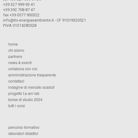
+39 327 999 93 41
+39 392 708 87 47
fax +39 0577 900322
info@its-energiaeambiente.it - CF 91019320521
P.IVA 01314280528
home
chi siamo
partners
news & eventi
collabora con noi
amministrazione trasparente
contattaci
indagine di mercato scaduti
progetto t.e.am lab
borse di studio 2024
tutti i corsi
percorso formativo
laboratori didattici